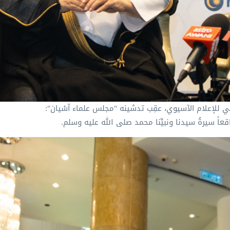
في للإعلام الآسيوي، عقِب تدشينه "مجلس علماء آسْيان":
عاً سيرةُ سيدنا ونبيِّنا محمد صلى الله عليه وسلم.