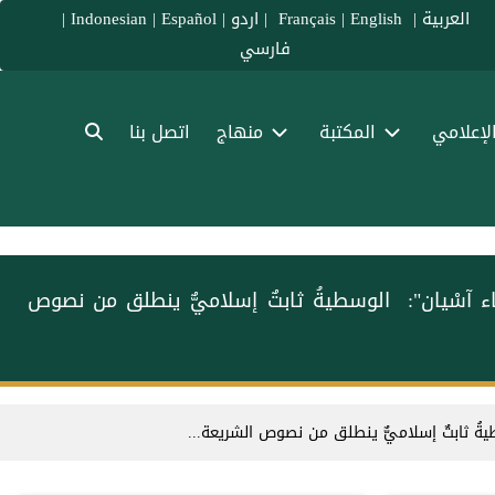
العربية
|
Français
English
|
|
اردو
|
Español
|
Indonesian
|
فارسي
الإعلامي
المكتبة
منهاج
اتصل بنا
 آسْيان": ‏ الوسطيةُ ثابتٌ إسلاميٌّ ينطلق من نصوص
يةُ ثابتٌ إسلاميٌّ ينطلق من نصوص الشريعة...