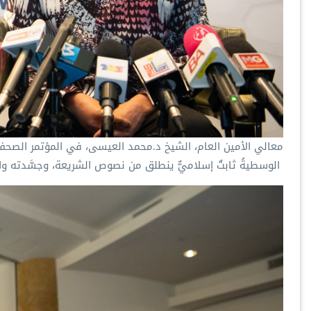
معالي الأمين العام، الشيخ د.⁧‫محمد العيسى‬⁩، في المؤتمر الصح
‏ الوسطيةُ ثابتٌ إسلاميٌّ ينطلق من نصوص الشريعة، وجسَّدته واق