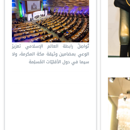
تُواصِلُ ⁧‫رابطة العالم الإسلامي‬⁩ تعزيزَ
الوعي بمضامين وثيقة مكة المكرمة، ولا
سيما في دول الأقليّات المُسلِمة