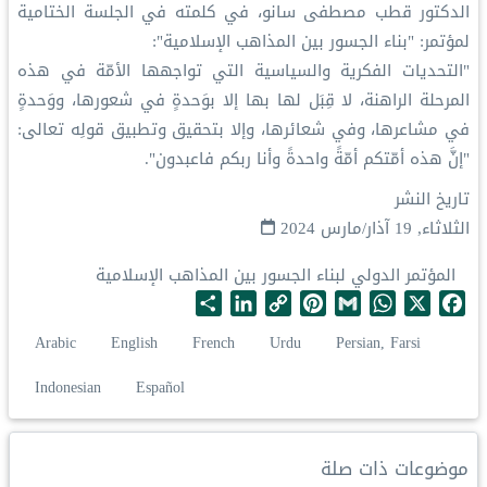
الدكتور قطب مصطفى سانو، في كلمته في الجلسة الختامية
لمؤتمر: "بناء الجسور بين المذاهب الإسلامية":
‏"التحديات الفكرية والسياسية التي تواجهها الأمّة في هذه
المرحلة الراهنة، لا قِبَل لها بها إلا بوَحدةٍ في شعورها، ووَحدةٍ
في مشاعرها، وفي شعائرها، وإلا بتحقيق وتطبيق قولِه تعالى:
"إنَّ هذه أمّتكم أمّةً واحدةً وأنا ربكم فاعبدون".
تاريخ النشر
الثلاثاء, 19 آذار/مارس 2024
المؤتمر الدولي لبناء الجسور بين المذاهب الإسلامية
S
L
C
P
G
W
X
F
h
i
o
i
m
h
a
Arabic
English
French
Urdu
Persian, Farsi
a
n
p
n
a
a
c
r
k
y
t
i
t
e
Indonesian
Español
e
e
L
e
l
s
b
d
i
r
A
o
I
n
e
p
o
موضوعات ذات صلة
n
k
s
p
k