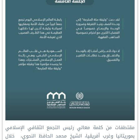
‏مقتطفات من كلمة معالي رئيس التجمع الثقافي الإسلامي
بموريتانيا وغرب أفريقيا، الشيخ محمد الحافظ النحوي، ‏ خلال