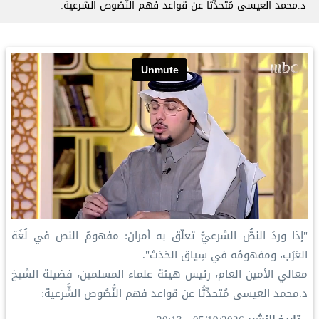
د.محمد العيسى مُتحدِّثًا عن قواعد فهم النُّصُوص الشَّرعية:
"إذا وردَ النصُّ الشرعيُّ تعلّق به أمران: مفهومُ النص في لُغَة
العَرَب، ومفهومُه في سِياق الحَدَث".
معالي الأمين العام، رئيس هيئة علماء المسلمين، فضيلة الشيخ
د.محمد العيسى مُتحدِّثًا عن قواعد فهم النُّصُوص الشَّرعية: