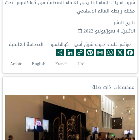
شرق آسيا”؛ اللقاء التاريخي لعلماء المنطقة في كوالالمبور‬⁩، تحت
مظلة رابطة العالم الإسلامي‬⁩.
تاريخ النشر
الاثنين, 4 تموز/يوليو 2022
مؤتمر علماء جنوب شرق آسيا - كوالالمبور
الصحافة العالمية
S
L
C
P
G
W
X
F
h
i
o
i
m
h
a
Arabic
English
French
Urdu
a
n
p
n
a
a
c
r
k
y
t
i
t
e
e
e
L
e
l
s
b
موضوعات ذات صلة
d
i
r
A
o
I
n
e
p
o
n
k
s
p
k
t