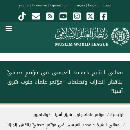
جاوز إلى المحتوى الرئيسي
العربية
|
Français
English
|
|
اردو
|
Español
|
Indonesian
|
فارسي
Menu Arabi
معالي الشيخ د.محمد العيسى‬⁩ في مؤتمرٍ صحفيٍّ
يناقش إنجازات وتطلعات “مؤتمر علماء جنوب شرق
آسيا”
سار التنقل
الرئيسية
مؤتمر علماء جنوب شرق آسيا - كوالالمبور
معالي الشيخ د.محمد العيسى‬⁩ في مؤتمرٍ صحفيٍّ يناقش إنجازات