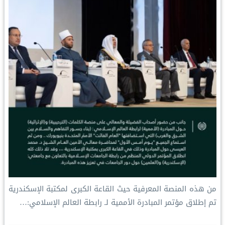
من هذه المنصة المعرفية حيث القاعة الكبرى لمكتبة الإسكندرية
تم إطلاق مؤتمر المبادرة الأممية لـ ⁧‫رابطة العالم الإسلامي‬⁩:…