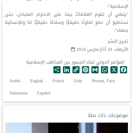
الإسلامية":
‏"ينبغي أن تقومَ العلاقاتُ بيننا على الاحترام المتبادل، حتى
نستطيع أن نضع تعاونًا حقيقيًّا وسلامًا حقيقيًّا لنا وللإنسانية
جمعاء".
تاريخ النشر
الأربعاء, 20 آذار/مارس 2024
المؤتمر الدولي لبناء الجسور بين المذاهب الإسلامية
S
L
C
P
G
W
X
F
h
i
o
i
m
h
a
Arabic
English
French
Urdu
Persian, Farsi
a
n
p
n
a
a
c
r
k
y
t
i
t
e
Indonesian
Español
e
e
L
e
l
s
b
d
i
r
A
o
I
n
e
p
o
موضوعات ذات صلة
n
k
s
p
k
t