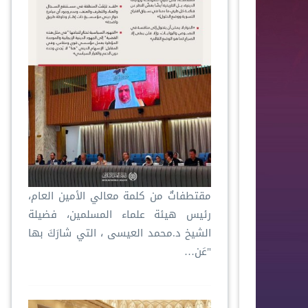
مقتطفاتٌ من كلمة معالي الأمين العام،
رئيس هيئة علماء المسلمين، فضيلة
الشيخ د.⁧‫محمد العيسى‬⁩ ‬⁩، التي شارَكَ بها
"عَن…