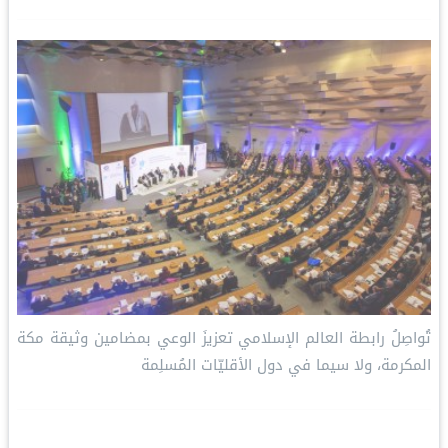
تُواصِلُ ⁧‫رابطة العالم الإسلامي‬⁩ تعزيزَ الوعي بمضامين وثيقة مكة
المكرمة، ولا سيما في دول الأقليّات المُسلِمة