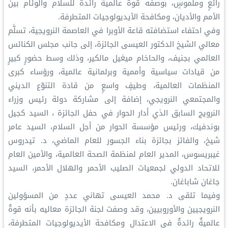
رائعٍ وملموسٍ، بوصفه قوة عالمية رائدة للسلام والوئام بين
الأمم والأديان، ومكافحة الأيديولوجيات المتطرفة.
وفي احتفاء استضافته قاعة الأوبرا في العاصمة النرويجية، تسلَّم
معالي الشيخ الدكتور العيسى الجائزة، إلى جانب مجلس الكنائس
العالمي بجنيف، والحاخام ميغيل مالكير، وذلك وسط حضورٍ كبيرٍ
من قيادات سياسية وأممية وبرلمانية عالمية، ورؤساء كبرى
المنظمات العالمية، وطيفٍ واسعٍ من قادة التنوّع الديني
والمجتمعي النرويجي، إضافة إلى مشاركة دولة رئيس وزراء
النرويج السابق الذي أدار الحوار في حفل الجائزة ، السيد كجيل
بوندفيك، ورئيس مؤسسة الحوار من أجل السلام، السيد عامر
شيخ، والفائز بجائزة بناء الجسور للعام الماضي، د. تيدروس
غيبريسوس، المدير العام لمنظمة الصحة العالمية، والأمين العام
للاتحاد الدولي لجمعيات الصليب الأحمر والهلال الأحمر، السيد
جاغان شاباغان.
وفيما تلقى د. محمد العيسى تهاني عددٍ من المسؤولين
النرويجيين والأوروبيين، وقد وصفت لجنة الجائزة معاليه بأنه قوةٌ
عالميةٌ رائدةٌ في الاعتدال ومكافحة الأيديولوجيات المتطرفة،