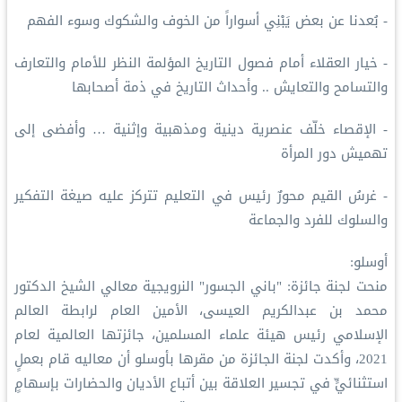
- بُعدنا عن بعض يَبْنِي أسواراً من الخوف والشكوك وسوء الفهم
- خيار العقلاء أمام فصول التاريخ المؤلمة النظر للأمام والتعارف
والتسامح والتعايش .. وأحداث التاريخ في ذمة أصحابها
- الإقصاء خلّف عنصرية دينية ومذهبية وإثنية … وأفضى إلى
تهميش دور المرأة
- غرسُ القيم محورٌ رئيس في التعليم تتركز عليه صيغة التفكير
والسلوك للفرد والجماعة
أوسلو:
منحت لجنة جائزة: "باني الجسور" النرويجية معالي الشيخ الدكتور
محمد بن عبدالكريم العيسى، الأمين العام لرابطة العالم
الإسلامي رئيس هيئة علماء المسلمين، جائزتها العالمية لعام
2021، وأكدت لجنة الجائزة من مقرها بأوسلو أن معاليه قام بعملٍ
استثنائيٍّ في تجسير العلاقة بين أتباع الأديان والحضارات بإسهامٍ