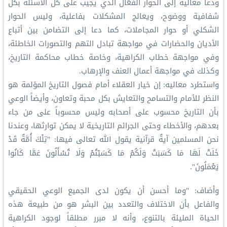
ودعا معاليه إلى الحوار الفعّال الذي يجيب على كل الأسئلة بكل
شفافية ووضوح، ويعالج المشكلات بفاعلية، وليس الحوار
الشكلي أو حوار المجاملات، كما دعا إلى التضامن بين أتباع
الأديان والحضارات في مواجهة تبادل التهم والتصورات الخاطئة،
وفي مواجهة خطاب الكراهية، وخاصة خطاب محاكمة التاريخ،
وكذلك في مواجهة أعمال العنف والإرهاب.
واستطرد معاليه: إن خيار العقلاء أمام فصول التاريخ المؤلمة هو
النظر للأمام والتسامح والتعايش بكل محبة وتعاون، وأيضاً الوعي
بأن التاريخ محسوب على أصحابه وليس محسوباً على من جاء
بعدهم، والأخطاء وحتى الجرائم التاريخية لا يمكن توارثها، وعندنا
نحن المسلمين آيةٌ قرآنية يقول الله تعالى فيها: "تِلْكَ أُمَّةٌ قَدْ
خَلَتْ لَهَا مَا كَسَبَتْ وَلَكُمْ مَا كَسَبْتُمْ وَلَا تُسْأَلُونَ عَمَّا كَانُوا
يَعْمَلُونَ".
وأضاف: "وما أحسن أن يكون لدى الجميع الوعي الحقيقي
والفاعل بأن الاختلاف والتعدد بين البشر هو من طبيعة هذه
الحياة المليئة بالتنوع، وأنه لا مبرر مطلقاً لوجود الكراهية