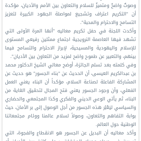
وصوتٌ واضحٌ ومتميزٌ للسلام والتعاون بين الأمم والأديان، مؤكدة
أن "التكريم اعتراف وتشجيع لمواصلة الجهود الكبيرة لتعزيز
التسامح والاحترام والمحبة".
وأكدت اللجنة في حفل تكريم معاليه "أنها المرة الأولى التي
تشهد فيها العاصمة النرويجية اجتماع ممثلين رفيعي المستوى
للإسلام واليهودية والمسيحية، لإبراز الاحترام والتسامح فيما
بينهم، والتعبير عن طموح واضح لمزيد من التعاون بين الأديان".
وفي كلمته بعد تسلم الجائزة، أوضح معالي الشيخ الدكتور محمد
بن عبدالكريم العيسى، أن الحديث عن "بناء الجسور" هو حديث عن
المشاركة الفاعلة لصناعة السلام، مؤكداً أن البناء يعني العمل
الفعلي، وأن وجود الجسور يعني فتح المجال لتحقيق الغاية من
البناء، ثم يأتي الوعي الديني والفكري وكذا المجتمعي والحضاري
والسياسي ليَعْبُر هذه الجسور من أجل الوصول إلى بر الأمان، حيث
بوابة التفاهم والتعاون، وصولاً لسلام عالمنا ووئام مجتمعاتنا
الوطنية حول العالم.
وأكد معاليه أن البديل عن الجسور هو الانقطاع والفجوة، التي