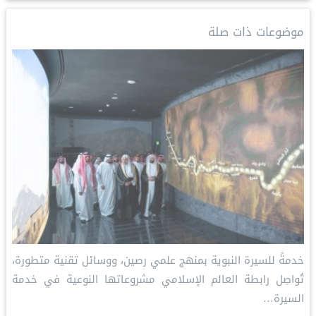
r
k
y
t
i
t
e
e
e
L
e
l
s
b
موضوعات ذات صلة
d
i
r
A
o
I
n
e
p
o
n
k
s
p
k
t
خدمةً للسيرة النبوية بمنهج علمي رصين، ووسائل تقنية متطورة،
تُواصِل رابطة العالم الإسلامي مشروعاتها النوعية في خدمة
السيرة…