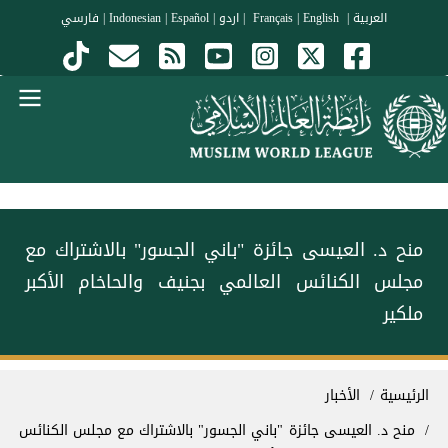
جاوز إلى المحتوى الرئيسي
العربية
|
Français
English
|
|
اردو
|
Español
|
Indonesian
|
فارسي
Menu Arabi
منح د. العيسى جائزة "باني الجسور" بالاشتراك مع
مجلس الكنائس العالمي بجنيف والحاخام الأكبر
ملكير
سار التنقل
الرئيسية
الأخبار
منح د. العيسى جائزة "باني الجسور" بالاشتراك مع مجلس الكنائس