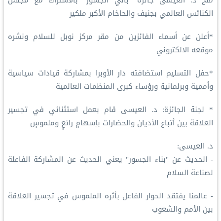
منح د. العيسى جائزة "باني الجسور" بالاشتراك مع مجلس
الكنائس العالمي بجنيف والحاخام الأكبر ملكير
*أعلن عن أسماء الفائزين من مقر مركز نوبل للسلام ونشره
موقعه الالكتروني
*حفل التسليم استضافته دار الأوبرا بمشاركة قيادات سياسية
وأممية وبرلمانية ورؤساء كبرى المنظمات العالمية
* لجنة الجائزة: د. العيسى قام بعمل استثنائي في تجسير
العلاقة بين أتباع الأديان والحضارات بإسهامٍ رائعٍ وملموسٍ
د. العيسى:
- الحديث عن "بناء الجسور" يعني الحديث عن المشاركة الفاعلة
لصناعة السلام
- عالمنا يفتقد الحوار الفاعل بأثره الملموس في تجسير العلاقة
بين الأمم والشعوب