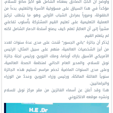
وأوضح أن الحُبَّ الصادق بمعناه الشامل هو أكبرُ صانع للسلام،
مؤكداً في هذا السياق على مسؤولية الأسرة والتعليم، بدءاً من
الطفولة، ومروراً بمراحل الشباب الأولى وهو ما يتطلب تركيز
العملية التعليمية على تعليم القيم المشتركة بأُسلوب تفاعلي
مشيراً إلى أن العالِمُ تعلم كيف يصنع أسلحة الدمار الشامل لكنه
لم يتعلم القيم.
يُذكر أن جائزة "باني الجسور" مُنحت على مدى عدة سنوات لعدد
من أبرز الشخصيات العالمية، منهم على سبيل المثال: الرئيس
الأمريكي الأسبق باراك أوباما، وملك النرويج، ورئيس لجنة جائزة
نوبل للسلام، والمدير العام الحالي لمنظمة الصحة العالمية،
وعلى مدى السنوات الماضية تحضر مراسم تسليم هذه الجائزة
سنوياً العائلة المالكة، ورئيس وزراء النرويج، وعددٌ من الوزراء
والبرلمانيين.
هذا وقد أعلن عن أسماء الفائزين من مقر مركز نوبل للسلام
ونشره موقعه الالكتروني