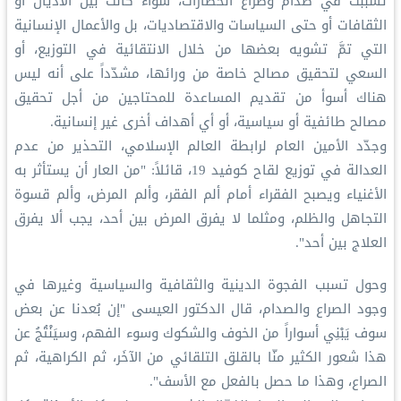
تسببت في صدام وصراع الحضارات، سواء كانت بين الأديان أو
الثقافات أو حتى السياسات والاقتصاديات، بل والأعمال الإنسانية
التي تمَّ تشويه بعضها من خلال الانتقائية في التوزيع، أو
السعي لتحقيق مصالح خاصة من ورائها، مشدّداً على أنه ليس
هناك أسوأ من تقديم المساعدة للمحتاجين من أجل تحقيق
مصالح طائفية أو سياسية، أو أي أهداف أخرى غير إنسانية.
وجدّد الأمين العام لرابطة العالم الإسلامي، التحذير من عدم
العدالة في توزيع لقاح كوفيد 19، قائلاً: "من العار أن يستأثر به
الأغنياء ويصبح الفقراء أمام ألم الفقر، وألم المرض، وألم قسوة
التجاهل والظلم، ومثلما لا يفرق المرض بين أحد، يجب ألا يفرق
العلاج بين أحد".
وحول تسبب الفجوة الدينية والثقافية والسياسية وغيرها في
وجود الصراع والصدام، قال الدكتور العيسى "إن بُعدنا عن بعض
سوف يَبْنِي أسواراً من الخوف والشكوك وسوء الفهم، وسيَنْتُجُ عن
هذا شعور الكثير منّا بالقلق التلقائي من الآخَر، ثم الكراهية، ثم
الصراع، وهذا ما حصل بالفعل مع الأسف".