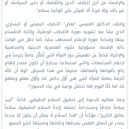
والإقصاء من أجل اختلاف الدين والثقافة، أو حتى السياسة، أو
غير ذلك، وإلا قررنا ألا نعيش على كوكبنا بسلام".
وانتقد الدكتور العيسى "بعض" التطرف اليميني أو اليساري،
الذي نشأ عنه تشويه صورة الأقطاب الوطنية، وإثارة الانقسام
بينها وإساءة صورة الإعلام المصطف سلباً، كما حمّل في الوقت
ذاته الإقصاء مسؤولية نشوء العنصرية الدينية والمذهبية
والإثنية، فضلاً عن تهميش دور المرأة التي تُمَثّل عاملاً رئيساً في
ازدهار المجتمعات، والتي استطاعت بجدارةٍ أن تكون مصدر إلهامٍ
رائعٍ بأقوالها وأفعالها، مضيفاً في هذا السياق "لولا أن الله
أكرمنا بنعمة المرأة التي هي أوّل حاضن لنا، وأوّل معلمٍ وملهمٍ
لنا، لما كنّا اليوم هنا نحتفل بوعينا في بناء الجسور!".
وعاد معاليه للدعوة إلى تحقيق السلام الحقيقي، قائلاً: "نُريد
سلاماً صادقاً ومستداماً، تصنعه إرادةُ السلام الحقيقية، سلاماً
يعانق التاريخ"، مؤكداً أن "هذا السلام لا يمكن أن يكون إلا عندما
يصدر عن أعماق النفس بصدقها ونقائها ومحبتها الخير للجميع.