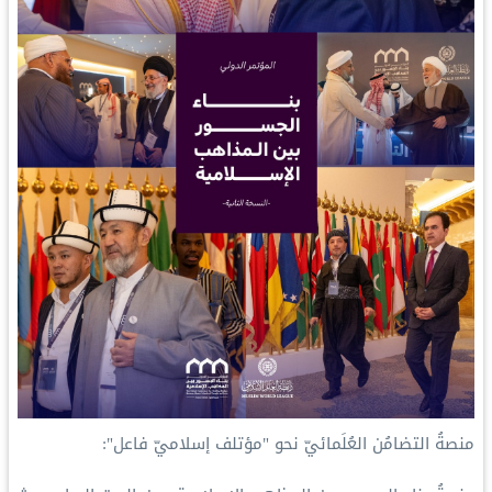
‏منصةُ التضامُن العُلَمائيّ نحو "مؤتلف إسلاميّ فاعل":