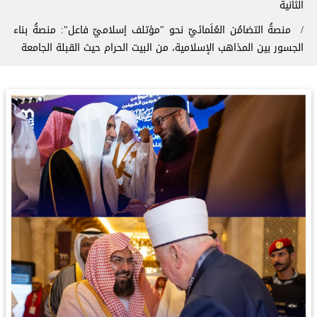
الثانية
‏منصةُ التضامُن العُلَمائيّ نحو "مؤتلف إسلاميّ فاعل": ‏منصةُ ⁧‫بناء
الجسور بين المذاهب‬⁩ الإسلامية، من البيت الحرام حيث القبلة الجامعة