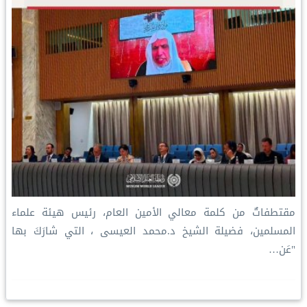
مقتطفاتٌ من كلمة معالي الأمين العام، رئيس هيئة علماء
المسلمين، فضيلة الشيخ د.⁧‫محمد العيسى‬⁩ ‬⁩، التي شارَكَ بها
"عَن…