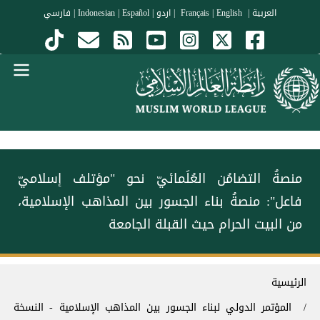
جاوز إلى المحتوى الرئيسي
العربية
|
Français
English
|
|
اردو
|
Español
|
Indonesian
|
فارسي
Menu Arabi
‏منصةُ التضامُن العُلَمائيّ نحو "مؤتلف إسلاميّ
فاعل": ‏منصةُ ⁧‫بناء الجسور بين المذاهب‬⁩ الإسلامية،
من البيت الحرام حيث القبلة الجامعة
سار التنقل
الرئيسية
المؤتمر الدولي لبناء الجسور بين المذاهب الإسلامية - النسخة