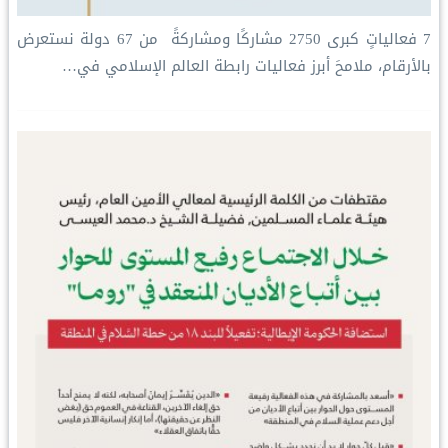
‏7 فعالياتٍ كبرى ‏2750 مشاركًا ومشاركةً ‏ من 67 دولة ‏نستعرض
بالأرقام، ملامحَ أبرز فعاليات ⁧‫رابطة العالم الإسلامي‬⁩ في…