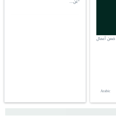
"عَن…
 ضمن أعمال
Arabic