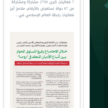
‏7 فعالياتٍ كبرى ‏2750 مشاركًا ومشاركةً ‏
من 67 دولة ‏نستعرض بالأرقام، ملامحَ أبرز
فعاليات ⁧‫رابطة العالم الإسلامي‬⁩ في…