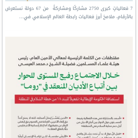
‏7 فعالياتٍ كبرى ‏2750 مشاركًا ومشاركةً ‏ من 67 دولة ‏نستعرض
بالأرقام، ملامحَ أبرز فعاليات ⁧‫رابطة العالم الإسلامي‬⁩ في…