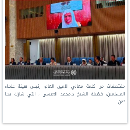
مقتطفاتٌ من كلمة معالي الأمين العام، رئيس هيئة علماء
المسلمين، فضيلة الشيخ د.⁧‫محمد العيسى‬⁩ ‬⁩، التي شارَكَ بها
"عَن…