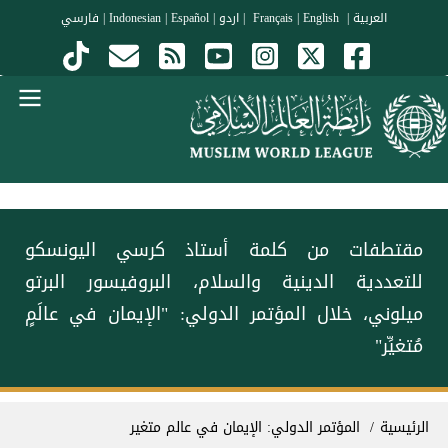
جاوز إلى المحتوى الرئيسي
العربية
|
Français
English
|
|
اردو
|
Español
|
Indonesian
|
فارسي
Menu Arabi
‏مقتطفات من كلمة أستاذ كرسي اليونسكو
للتعددية الدينية والسلام، البروفيسور البرتو
ميلوني، خلال المؤتمر الدولي: "الإيمان في عالَمٍ
مُتغيِّر"
سار التنقل
الرئيسية
المؤتمر الدولي: الإيمان في عالم متغير