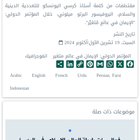
‏مقتطفات من كلمة أستاذ كرسي اليونسكو للتعددية الدينية
والسلام، البروفيسور البرتو ميلوني، خلال المؤتمر الدولي:
"الإيمان في عالَمٍ مُتغيِّر".
تاريخ النشر
السبت, 19 تشرين الأول/أكتوبر 2024
المؤتمر الدولي: الإيمان في عالم متغير
انفوجرافيك
S
L
C
P
G
W
X
F
h
i
o
i
m
h
a
Arabic
English
French
Urdu
Persian, Farsi
a
n
p
n
a
a
c
r
k
y
t
i
t
e
Indonesian
e
e
L
e
l
s
b
d
i
r
A
o
I
n
e
p
o
موضوعات ذات صلة
n
k
s
p
k
t