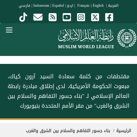
جاوز إلى المحتوى الرئيسي
العربية
|
Français
English
|
|
اردو
|
Español
|
Indonesian
|
فارسي
Menu Arabi
‏مقتطفات من كلمة سعادة السيد آرون كياك،
مبعوث الحكومة الأمريكية، لدى إطلاق مبادرة ⁧‫رابطة
العالم الإسلامي‬⁩ لـ "بناء جسور التفاهم والسلام بين
الشرق والغرب" من مقر الأمم المتحدة بنيويورك
سار التنقل
الرئيسية
بناء جسور التفاهم والسلام بين الشرق والغرب