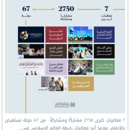
‏7 فعالياتٍ كبرى ‏2750 مشاركًا ومشاركةً ‏ من 67 دولة ‏نستعرض
بالأرقام، ملامحَ أبرز فعاليات ⁧‫رابطة العالم الإسلامي‬⁩ في…