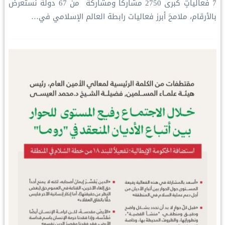
‏7 فعالياتٍ كبرى ‏2750 مشاركًا ومشاركةً ‏ من 67 دولة ‏نستعرض
بالأرقام، ملامحَ أبرز فعاليات ⁧‫رابطة العالم الإسلامي‬⁩ في…