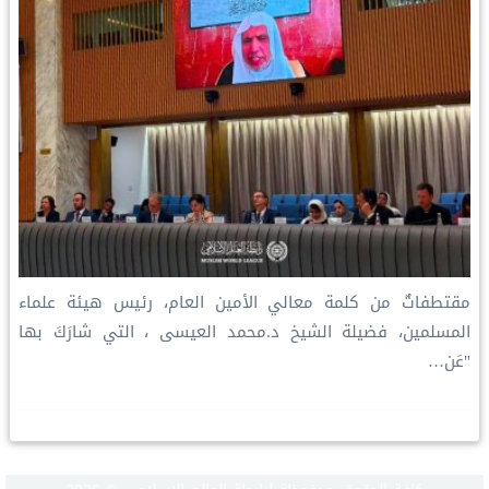
مقتطفاتٌ من كلمة معالي الأمين العام، رئيس هيئة علماء
المسلمين، فضيلة الشيخ د.⁧‫محمد العيسى‬⁩ ‬⁩، التي شارَكَ بها
"عَن…