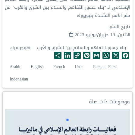
الإسلامي‬⁩ لـ "بناء جسور التفاهم والسلام بين الشرق والغرب" من
مقر الأمم المتحدة بنيويورك
تاريخ النشر
الاثنين, 19 حزيران/يونيو 2023
بناء جسور التفاهم والسلام بين الشرق والغرب
انفوجرافيك
S
L
C
P
G
W
X
F
h
i
o
i
m
h
a
Arabic
English
French
Urdu
Persian, Farsi
a
n
p
n
a
a
c
r
k
y
t
i
t
e
Indonesian
e
e
L
e
l
s
b
d
i
r
A
o
I
n
e
p
o
موضوعات ذات صلة
n
k
s
p
k
t