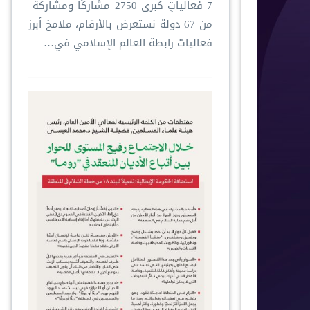
‏7 فعالياتٍ كبرى ‏2750 مشاركًا ومشاركةً ‏
من 67 دولة ‏نستعرض بالأرقام، ملامحَ أبرز
فعاليات ⁧‫رابطة العالم الإسلامي‬⁩ في…