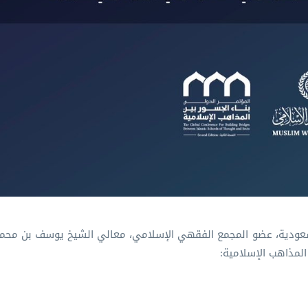
السعودية، عضو المجمع الفقهي الإسلامي، معالي الشيخ يوسف بن محم
المذاهب⁩ الإسلامية: