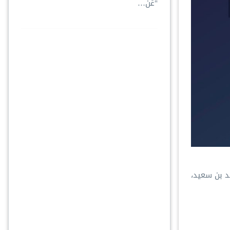
"عَن…
د بن سعيد،