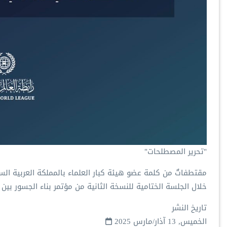
‏"تحرير المصطلحات"
‏مقتطفاتٌ من كلمة عضو هيئة كبار العلماء بالمملكة العربية 
خلال الجلسة الختامية للنسخة الثانية من مؤتمر ⁧‫بناء الجسور بين ‬
تاريخ النشر
الخميس, 13 آذار/مارس 2025