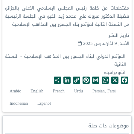
‏مقتطفاتٌ من كلمة رئيس المجلس الإسلامي الأعلى بالجزائر،
فضيلة الدكتور مبروك علي محمد زيد الخير، في الجلسة الرئيسية
من النسخة الثانية لمؤتمر ⁧‫بناء الجسور بين المذاهب‬⁩ الإسلامية
تاريخ النشر
الأحد, 9 آذار/مارس 2025
المؤتمر الدولي لبناء الجسور بين المذاهب الإسلامية - النسخة
الثانية
انفوجرافيك
S
L
C
P
G
W
X
F
h
i
o
i
m
h
a
Arabic
English
French
Urdu
Persian, Farsi
a
n
p
n
a
a
c
r
k
y
t
i
t
e
Indonesian
Español
e
e
L
e
l
s
b
d
i
r
A
o
I
n
e
p
o
موضوعات ذات صلة
n
k
s
p
k