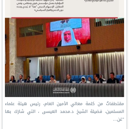
مقتطفاتٌ من كلمة معالي الأمين العام، رئيس هيئة علماء
المسلمين، فضيلة الشيخ د.⁧‫محمد العيسى‬⁩ ‬⁩، التي شارَكَ بها
"عَن…