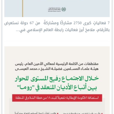
‏7 فعالياتٍ كبرى ‏2750 مشاركًا ومشاركةً ‏ من 67 دولة ‏نستعرض
بالأرقام، ملامحَ أبرز فعاليات ⁧‫رابطة العالم الإسلامي‬⁩ في…