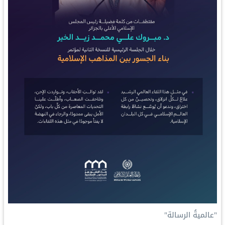
‏"عالميةُ الرسالة"