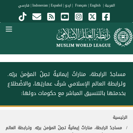
جاوز إلى المحتوى الرئيسي
العربية
|
Français
English
|
|
اردو
|
Español
|
Indonesian
|
فارسي
Menu Arabi
مساجدُ الرابطة، مناراتٌ إيمانيةٌ تصِلُ المؤمنَ بربّه.
ولـرابطة العالم الإسلامي شرفُ عمارتِها، والاضْطلاع
بخدمتها بالتنسيق المباشر مع حكومات دولها:
سار التنقل
الرئيسية
مساجدُ الرابطة، مناراتٌ إيمانيةٌ تصِلُ المؤمنَ بربّه. ولـرابطة العالم