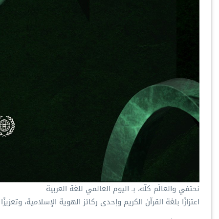
‏نحتفي والعالَم كلّه، بـ ⁧‫اليوم العالمي للغة العربية‬⁩
‏اعتزازًا بلغة القرآن الكريم وإحدى ركائز الهوية الإسلامية، وتعزيز