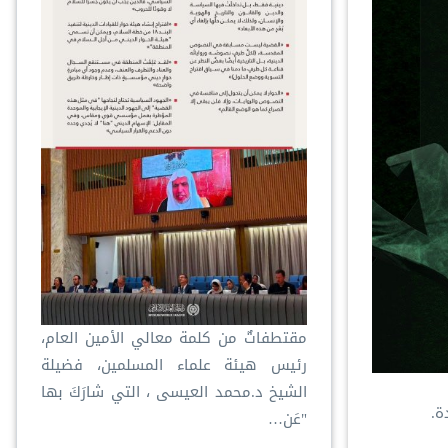
مقتطفاتٌ من كلمة معالي الأمين العام،
رئيس هيئة علماء المسلمين، فضيلة
الشيخ د.⁧‫محمد العيسى‬⁩ ‬⁩، التي شارَكَ بها
ة.
"عَن…