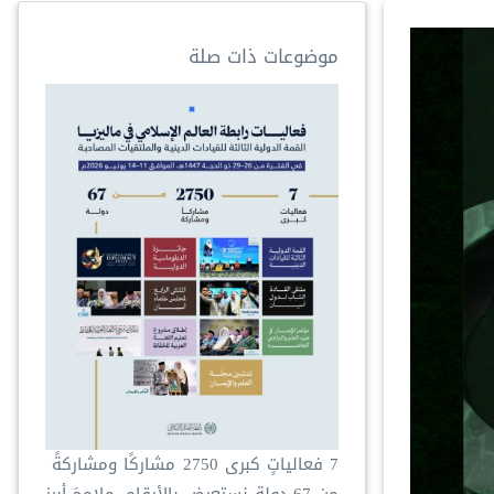
موضوعات ذات صلة
‏7 فعالياتٍ كبرى ‏2750 مشاركًا ومشاركةً ‏