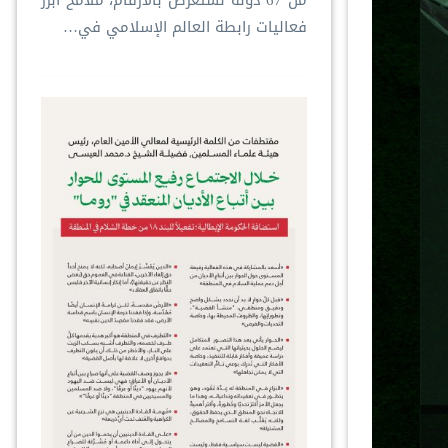
من 67 دولة ‏نستعرض بالأرقام، ملامحَ أبرز
فعاليات ⁧‫رابطة العالم الإسلامي‬⁩ في…