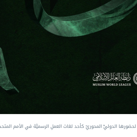
ًا لحضورها الدوليِّ المحوريّ كأحد لغات العملِ الرسميَّة في الأمم المتحد