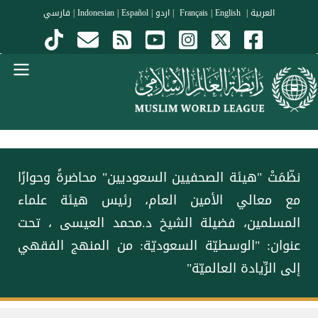
جاوز إلى المحتوى الرئيسي
العربية
|
Français
English
|
|
اردو
|
Español
|
Indonesian
|
فارسي
Menu Arabi
نظّمَتْ "هيئة الصحفيين السعوديين" محاضرةً وحوارًا
مع معالي الأمين العام، رئيس هيئة علماء
المسلمين، فضيلة الشيخ د.⁧‫محمد العيسى‬⁩ ‬⁩، تحت
عنوان: "الوسطيّة السعوديّة: من المنهج الفقهي
إلى الرِّيادة العالميّة"