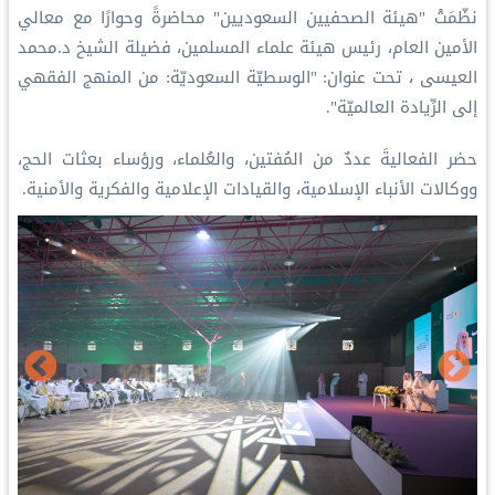
‏نظّمَتْ "هيئة الصحفيين السعوديين" محاضرةً وحوارًا مع معالي
الأمين العام، رئيس هيئة علماء المسلمين، فضيلة الشيخ د.⁧‫محمد
العيسى‬⁩ ‬⁩، تحت عنوان: "الوسطيّة السعوديّة: من المنهج الفقهي
إلى الرِّيادة العالميّة".
‏حضر الفعاليةَ عددٌ من المُفتين، والعُلماء، ورؤساء بعثات الحج،
ووكالات الأنباء الإسلامية، والقيادات الإعلامية والفكرية والأمنية.