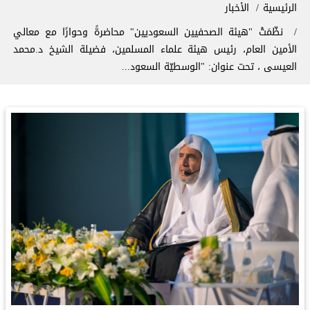
سار التنقل
الرئيسية
الأخبار
نظّمَتْ "هيئة الصحفيين السعوديين" محاضرةً وحوارًا مع معالي
الأمين العام، رئيس هيئة علماء المسلمين، فضيلة الشيخ د.⁧‫محمد
العيسى‬⁩ ‬⁩، تحت عنوان: "الوسطيّة السعود...