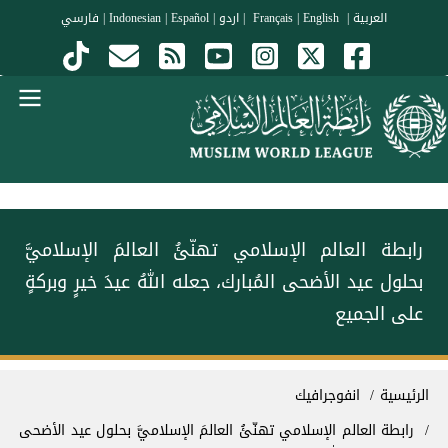
جاوز إلى المحتوى الرئيسي
العربية
|
Français
English
|
|
اردو
|
Español
|
Indonesian
|
فارسي
Menu Arabi
‏⁧‫رابطة العالم الإسلامي‬⁩ تهنّئُ العالمَ الإسلاميَّ
بحلول ⁧‫عيد الأضحى‬⁩ المُبارك، جعله اللهُ عيدَ خيرٍ وبركةٍ
على الجميع
سار التنقل
الرئيسية
انفوجرافيك
‏⁧‫رابطة العالم الإسلامي‬⁩ تهنّئُ العالمَ الإسلاميَّ بحلول ⁧‫عيد الأضحى‬⁩