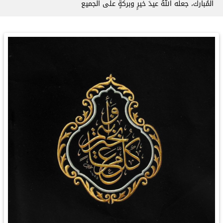
المُبارك، جعله اللهُ عيدَ خيرٍ وبركةٍ على الجميع