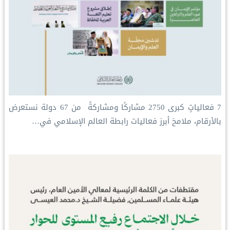
‏7 فعالياتٍ كبرى ‏2750 مشاركًا ومشاركةً ‏ من 67 دولة ‏نستعرض
بالأرقام، ملامحَ أبرز فعاليات ⁧‫رابطة العالم الإسلامي‬⁩ في…