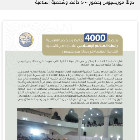
دولة موريشيوس بحضورٍ ٤٠٠٠ حافظ وشخصية إسلامية