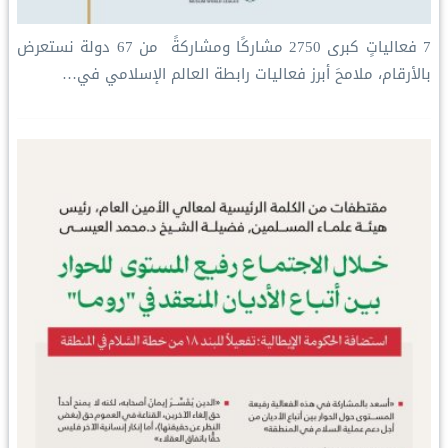
‏7 فعالياتٍ كبرى ‏2750 مشاركًا ومشاركةً ‏ من 67 دولة ‏نستعرض
بالأرقام، ملامحَ أبرز فعاليات ⁧‫رابطة العالم الإسلامي‬⁩ في…