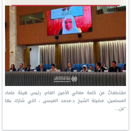
مقتطفاتٌ من كلمة معالي الأمين العام، رئيس هيئة علماء
المسلمين، فضيلة الشيخ د.⁧‫محمد العيسى‬⁩ ‬⁩، التي شارَكَ بها
"عَن…