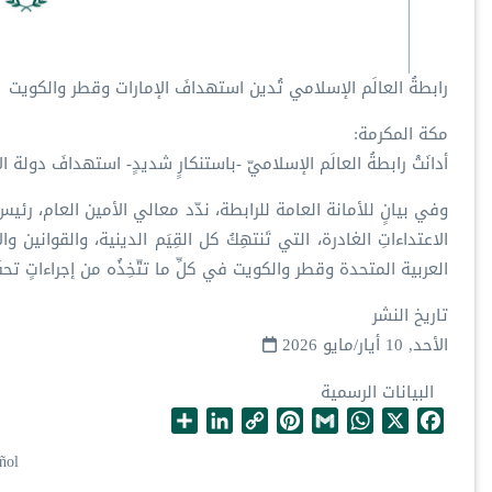
رابطةُ العالَم الإسلامي تُدين استهدافَ الإمارات وقطر والكويت
مكة المكرمة:
أدانَتْ رابطةُ العالَم الإسلاميّ -باستنكارٍ شديدٍ- استهدافَ دولة 
وفي بيانٍ للأمانة العامة للرابطة، ندّد معالي الأمين العام، ر
الاعتداءاتِ الغادرة، التي تَنتهِكُ كل القِيَم الدينية، والقوانين 
العربية المتحدة وقطر والكويت في كلِّ ما تتّخِذُه من إجراءاتٍ تحفَ
تاريخ النشر
الأحد, 10 أيار/مايو 2026
البيانات الرسمية
S
L
C
P
G
W
X
F
h
i
o
i
m
h
a
ñol
a
n
p
n
a
a
c