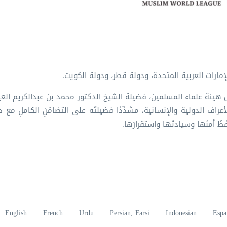
الإمارات العربية المتحدة، ودولة قطر، ودولة الكويت.
ئيس هيئة علماء المسلمين، فضيلة الشيخ الدكتور محمد بن عبدالكريم ا
والأعراف الدولية والإنسانية، مشدِّدًا فضيلتُه على التضامُنِ الكاملِ مع 
ظُ أمنَها وسيادتَها واستقرارَها.
English
French
Urdu
Persian, Farsi
Indonesian
Espa