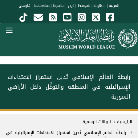
جاوز إلى المحتوى الرئيسي
العربية
|
Français
English
|
|
اردو
|
Español
|
Indonesian
|
فارسي
Menu Arabi
رابطةُ العالَم الإسلامي تُدين استمرارَ الاعتداءات
الإسرائيلية في المنطقة والتوغُّل داخل الأراضي
السورية
سار التنقل
الرئيسية
البيانات الرسمية
رابطةُ العالَم الإسلامي تُدين استمرارَ الاعتداءات الإسرائيلية في