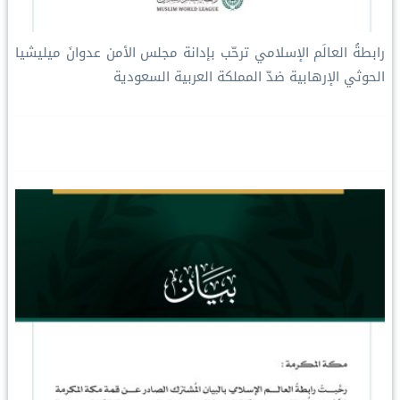
رابطةُ العالَم الإسلامي ترحّب بإدانة مجلس الأمن عدوانَ ميليشيا
الحوثي الإرهابية ضدّ المملكة العربية السعودية