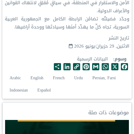
الأمن والاستقرار في المنطقة، في سياقٍ مُقلِقٍ لانتهاك القوانين
والأعراف الدولية.
وجدّد فضيلتُه تضامُن الرابطة الكامل مع الجمهورية العربية
السورية، تجاه كلِّ ما يهدِّد أمنَها وسيادتَها ووحدةَ أراضيها.
تاريخ النشر
الاثنين, 29 حزيران/يونيو 2026
وسوم
البيانات الرسمية
S
L
C
P
G
W
X
F
h
i
o
i
m
h
a
Arabic
English
French
Urdu
Persian, Farsi
a
n
p
n
a
a
c
r
k
y
t
i
t
e
Indonesian
Español
e
e
L
e
l
s
b
d
i
r
A
o
I
n
e
p
o
موضوعات ذات صلة
n
k
s
p
k
t