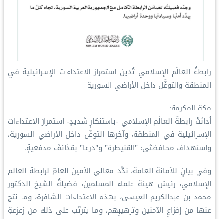
رابطةُ العالَم الإسلامي تُدين استمرارَ الاعتداءات الإسرائيلية في
المنطقة والتوغُّل داخل الأراضي السورية
مكة المكرمة:
أدانَتْ رابطةُ العالَم الإسلامي -باستنكارٍ شديدٍ- استمرارَ الاعتداءات
الإسرائيلية في المنطقة، وآخرها التوغّل داخلَ الأراضي السورية،
واستهداف محافظتَي: "القنيطرة" و"درعا" بقذائفَ مدفعيةٍ.
وفي بيانٍ للأمانة العامة، ندَّد معالي الأمين العامّ لرابطة العالم
الإسلامي، رئيسُ هيئة علماء المسلمين، فضيلةُ الشيخ الدكتور
محمد بن عبدالكريم العيسى، بهذه الاعتداءات السَّافرة، وما نتج
عنها من إفزاعِ الآمنين وترهيبِهم، وما يترتّب على ذلك من زعزعةِ