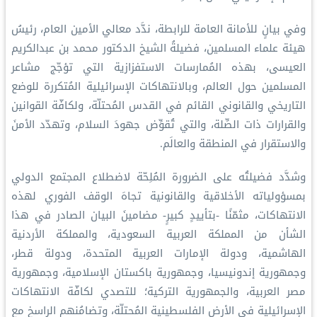
وفي بيانٍ للأمانة العامة للرابطة، ندَّد معالي الأمين العام، رئيسُ
هيئة علماء المسلمين، فضيلةُ الشيخ الدكتور محمد بن عبدالكريم
العيسى، بهذه المُمارسات الاستفزازية التي تؤجّج مشاعر
المسلمين حول العالم، وبالانتهاكات الإسرائيلية المُتكررة للوضع
التاريخي والقانوني القائم في القدس المُحتلّة، ولكافّة القوانين
والقرارات ذات الصِّلة، والتي تُقوِّض جهودَ السلام، وتهدّد الأمنَ
والاستقرار في المنطقة والعالَم.
وشدَّد فضيلتُه على الضرورة المُلِحّة لاضطلاع المجتمع الدولي
بمسؤولياته الأخلاقية والقانونية تجاهَ الوقف الفوري لهذه
الانتهاكات، مثمّنًا -بتأييدٍ كبيرٍ- مضامينَ البيان الصادر في هذا
الشأن من المملكة العربية السعودية، والمملكة الأردنية
الهاشمية، ودولة الإمارات العربية المتحدة، ودولة قطر،
وجمهورية إندونيسيا، وجمهورية باكستان الإسلامية، وجمهورية
مصر العربية، والجمهورية التركية؛ للتصدي لكافّة الانتهاكات
الإسرائيلية في الأرض الفلسطينية المُحتلّة، وتضامُنهم الراسخ مع