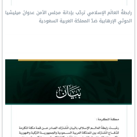
رابطةُ العالَم الإسلامي ترحّب بإدانة مجلس الأمن عدوانَ ميليشيا
الحوثي الإرهابية ضدّ المملكة العربية السعودية