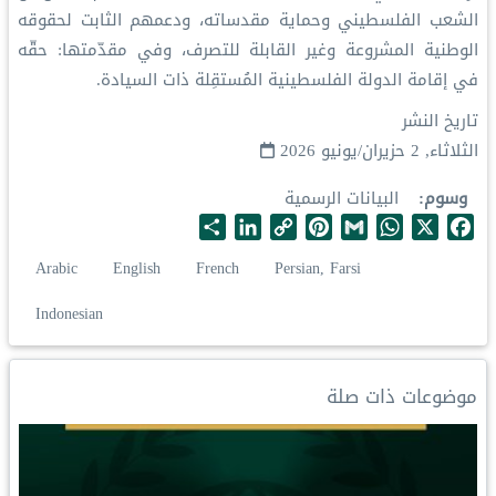
الشعب الفلسطيني وحماية مقدساته، ودعمهم الثابت لحقوقه
الوطنية المشروعة وغير القابلة للتصرف، وفي مقدّمتها: حقّه
في إقامة الدولة الفلسطينية المُستقِلة ذات السيادة.
تاريخ النشر
الثلاثاء, 2 حزيران/يونيو 2026
وسوم
البيانات الرسمية
S
L
C
P
G
W
X
F
h
i
o
i
m
h
a
Arabic
English
French
Persian, Farsi
a
n
p
n
a
a
c
r
k
y
t
i
t
e
Indonesian
e
e
L
e
l
s
b
d
i
r
A
o
I
n
e
p
o
موضوعات ذات صلة
n
k
s
p
k
t