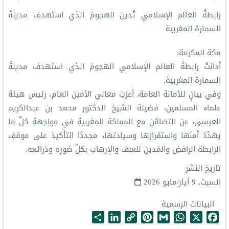
رابطةُ العالم الإسلامي تُدين الهجومَ الذي استهدف مدينةَ
السمارة المغربية
مكة المكرمة:
أدانتْ رابطةُ العالم الإسلامي الهجومَ الذي استهدف مدينةَ
السمارة المغربية.
وفي بيانٍ للأمانة العامة، أعرَبَ معالي الأمين العام، رئيس هيئة
علماء المسلمين، فضيلة الشيخ الدكتور محمد بن عبدالكريم
العيسى، عن التضامُنِ مع المملكة المغربية في مواجهة كلِّ ما
يهدِّدُ أمنَها واستقرارَها وسيادتها، مجددًا التأكيدَ على موقفِ
الرابطة الرافضِ والمُدينِ للعنف والإرهاب بكلِّ صُورِه وذرائعه.
تاريخ النشر
السبت, 9 أيار/مايو 2026
البيانات الرسمية
S
L
C
P
G
W
X
F