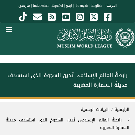
جاوز إلى المحتوى الرئيسي
العربية
|
Français
English
|
|
اردو
|
Español
|
Indonesian
|
فارسي
Menu Arabi
رابطةُ العالم الإسلامي تُدين الهجومَ الذي استهدف
مدينةَ السمارة المغربية
سار التنقل
الرئيسية
البيانات الرسمية
رابطةُ العالم الإسلامي تُدين الهجومَ الذي استهدف مدينةَ
السمارة المغربية