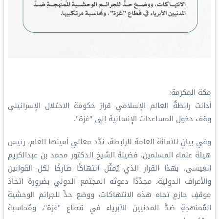
مكة المكرمة:
‏أدانت رابطةُ العالم الإسلامي قرارَ حكومة الاحتلال الإسرائيلي
وقف دخول المساعدات الإنسانية إلى "غزة".
وفي بيانٍ للأمانة العامة للرابطة، ندَّد معالي أمينها العام، رئيس
هيئة علماء المسلمين، فضيلة الشيخ الدكتور محمد بن عبدالكريم
العيسى، بهذا القرار الذي يُمثّل انتهاكًا صارخًا لكل القوانين
والأعراف الدولية، مجدِّدًا دعوتَه المجتمع الدولي بضرورة اتخاذ
موقفٍ حازمٍ تجاه هذه الانتهاكات، ووضع حدٍّ للجرائم الوحشية
المُمنهجةِ ضدَّ المدنيين الأبرياء في قطاع "غزة"، ومُحاسبة