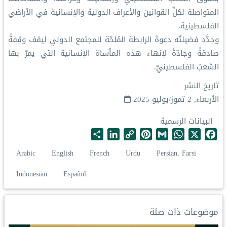
المتواصلة لكلِّ القوانين والأعراف الدولية والإنسانية في الأراضي
الفلسطينية.
وجدَّد فضيلتُه دعوةَ الرابطة المُلحّة للمجتمع الدولي ليقف وقفةً
صادقةً وجادّةً لإنهاء هذه المأساة الإنسانية التي يمرّ بها
الشعبُ الفلسطينيّ.
تاريخ النشر
الأربعاء, 2 تموز/يوليو 2025
البيانات الرسمية
S
L
C
P
G
W
X
F
h
i
o
i
m
h
a
Arabic
English
French
Urdu
Persian, Farsi
a
n
p
n
a
a
c
r
k
y
t
i
t
e
Indonesian
Español
e
e
L
e
l
s
b
d
i
r
A
o
I
n
e
p
o
موضوعات ذات صلة
n
k
s
p
k