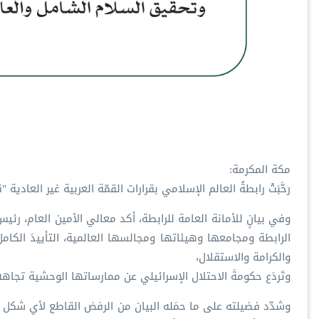
مكة المكرمة:
رحَّبَتْ رابطةُ العالم الإسلامي بقرارات القمّة العربية غير العادي
وفي بيانٍ للأمانة العامة للرابطة، أكد معالي الأمين العام، ر
الرابطة ومجامعها وهيئاتها ومجالسها العالمية، التأييدَ الكا
والكرامة والاستقلال،
وتَردَع حكومةَ الاحتلال الإسرائيلي عن ممارساتها الوحشية تجاهه
وشدّد فضيلته على ما حمَله البيان من الرفض القاطع لأي شكل