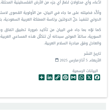
ادّعاء، وأي محاولاتٍ لضمّ أي جزء من الأرض الفلسطينية المحتلة.
وأكَّد فضيلته على ما جاء في البيان، من الأَولوية القصوى لاستك
الدولي لتنفيذ حلّ الدولتين برئاسة المملكة العربية السعودية، باع
كما نوّه بما جاء في البيان من تأكيد ضرورة تطبيق اتفاق وقف 
السورية، سائلاً المولى سبحانه أن تتكلّل هذه المساعي العرب
والعادل وفق مبادرة السلام العربية.
تاريخ النشر
الأربعاء, 5 آذار/مارس 2025
البيانات الرسمية
S
L
C
P
G
W
X
F
h
i
o
i
m
h
a
a
n
p
n
a
a
c
r
k
y
t
i
t
e
e
e
L
e
l
s
b
d
i
r
A
o