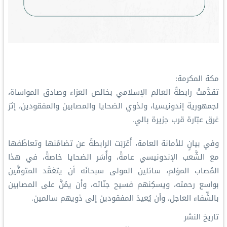
مكة المكرمة:
تقدَّمتْ رابطةُ العالم الإسلامي بخالص العزاء وصادق المواساة،
لجمهورية إندونيسيا، ولذوي الضحايا والمصابين والمفقودين، إثرَ
غرق عبّارة قرب جزيرة بالي.
وفي بيانٍ للأمانة العامة، أَعْرَبَت الرابطةُ عن تضامُنها وتعاطُفها
مع الشَّعب الإندونيسي عامةً، وأُسَر الضحايا خاصةً، في هذا
المُصاب المؤلم، سائلين المولى سبحانَه أن يتغمَّد المتوفَّين
بواسع رحمته، ويسكِنهم فسيح جنّاته، وأن يمُنَّ على المصابين
بالشِّفاء العاجل، وأن يُعيدَ المفقودين إلى ذويهم سالمين.
تاريخ النشر