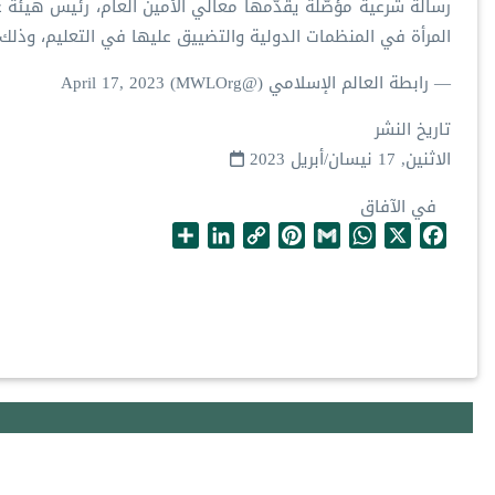
رسالةٌ شرعية مؤصَّلة يقدّمها معالي الأمين العام، رئيس هيئة 
المرأة في المنظمات الدولية والتضييق عليها في التعليم، وذلك ع
— رابطة العالم الإسلامي (@MWLOrg)
April 17, 2023
تاريخ النشر
الاثنين, 17 نيسان/أبريل 2023
في الآفاق
S
L
C
P
G
W
X
F
h
i
o
i
m
h
a
a
n
p
n
a
a
c
r
k
y
t
i
t
e
e
e
L
e
l
s
b
d
i
r
A
o
I
n
e
p
o
n
k
s
p
k
t