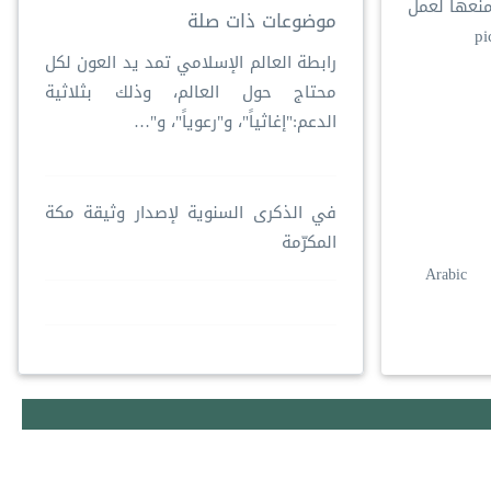
منعها لعمل
موضوعات ذات صلة
pi
رابطة العالم الإسلامي تمد يد العون لكل
محتاج حول العالم، وذلك بثلاثية
الدعم:"إغاثياً"، و"رعوياً"، و"…
في الذكرى السنوية لإصدار وثيقة مكة
المكرّمة
Arabic