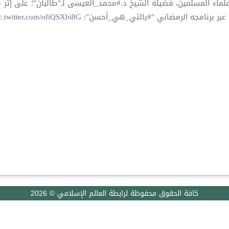
علماء المسلمين، فضيلة الشيخ د.
#محمد_العيسى
لـ"طالبان"؛ على إثر 
بر برنامجه الرمضاني "
#بالتي_هي_أحسن
":
c.twitter.com/ofiQSXbi8G
كافة الحقوق محفوظة لرابطة العالم الإسلامي © 2026