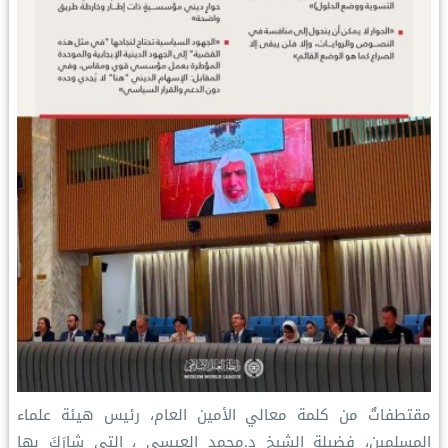
مقتطفاتٌ من كلمة معالي الأمين العام، رئيس هيئة علماء
المسلمين، فضيلة الشيخ د.⁧‫محمد العيسى‬⁩ ‬⁩، التي شارَكَ بها