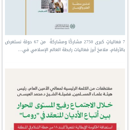
‏7 فعالياتٍ كبرى ‏2750 مشاركًا ومشاركةً ‏ من 67 دولة ‏نستعرض
بالأرقام، ملامحَ أبرز فعاليات ⁧‫رابطة العالم الإسلامي‬⁩ في…