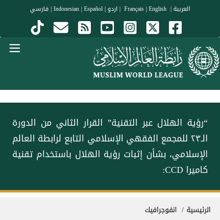
جاوز إلى المحتوى الرئيسي
العربية
|
Français
English
|
|
اردو
|
Español
|
Indonesian
|
فارسي
Menu Arabi
‏“رؤية الهلال عبر التقنية” ‏القرار الثاني من الدورة
الـ٢٣ للمجمع الفقهي الإسلامي التابع لرابطة العالم
الإسلامي، بشأن إثبات رؤية الهلال باستخدام تقنية
كاميرا CCD:
سار التنقل
الرئيسية
انفوجرافيك