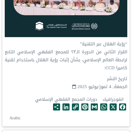
‏“رؤية الهلال عبر التقنية”
‏القرار الثاني من الدورة الـ٢٣ للمجمع الفقهي الإسلامي التابع
لرابطة العالم الإسلامي، بشأن إثبات رؤية الهلال باستخدام تقنية
كاميرا CCD:
تاريخ النشر
الجمعة, 4 تموز/يوليو 2025
انفوجرافيك
دورات المجمع الفقهي الإسلامي
S
L
C
P
G
W
X
F
h
i
o
i
m
h
a
Arabic
a
n
p
n
a
a
c
r
k
y
t
i
t
e