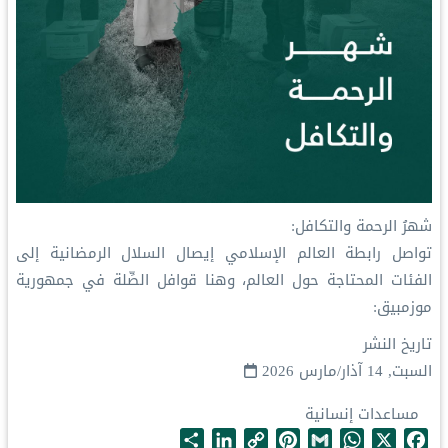
‏شهرُ الرحمة والتكافل:
‏تواصل رابطة العالم الإسلامي إيصال السلال الرمضانية إلى
الفئات المحتاجة حول العالم، وهنا قوافل الصِّلة في جمهورية
موزمبيق:
تاريخ النشر
السبت, 14 آذار/مارس 2026
مساعدات إنسانية
S
L
C
P
G
W
X
F