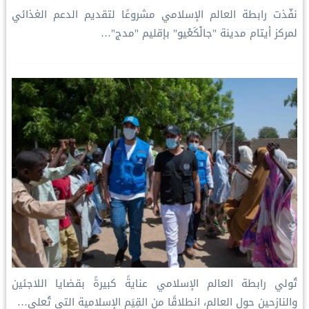
‏نفّذت رابطة العالم الإسلامي‬⁩ مشروعًا لتقديم الدعم الغذائي
لمركز أيتام مدينة "جالْكَعْيو" بإقليم "مدج"…
تُولي ⁧‫رابطة العالم الإسلامي‬⁩ عنايةً كبيرةً بقضايا اللاجئين
والنازحين حول العالم، انطلاقًا من القِيَم الإسلامية التي تُعلي…