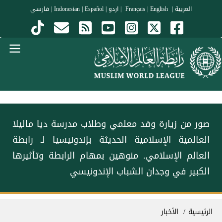
جاوز إلى المحتوى الرئيسي
العربية
|
Français
English
|
|
اردو
|
Español
|
Indonesian
|
فارسي
Menu Arabi
صور من زيارة وفد معلمي وطلاب مدرسة ديا ماليلا
العالمية الإسلامية الحديثة بإندونيسيا لـ ⁧‫رابطة
العالم الإسلامي‬⁩. منوهين بمهام الرابطة وتأثيرها
الكبير في وجدان الشباب الإندونيسي
سار التنقل
الرئيسية
الأخبار