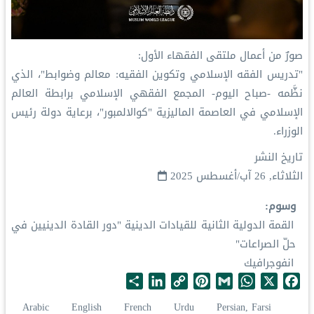
‏صورٌ من أعمال ملتقى الفقهاء الأول:
‏"تدريس الفقه الإسلامي وتكوين الفقيه: معالم وضوابط"، الذي
نظَّمه -صباح اليوم- المجمع الفقهي الإسلامي برابطة العالم
الإسلامي في العاصمة الماليزية "كوالالمبور"، برعاية دولة رئيس
الوزراء.
تاريخ النشر
الثلاثاء, 26 آب/أغسطس 2025
وسوم
القمة الدولية الثانية للقيادات الدينية "دور القادة الدينيين في
حلّ الصراعات"
انفوجرافيك
S
L
C
P
G
W
X
F
h
i
o
i
m
h
a
Arabic
English
French
Urdu
Persian, Farsi