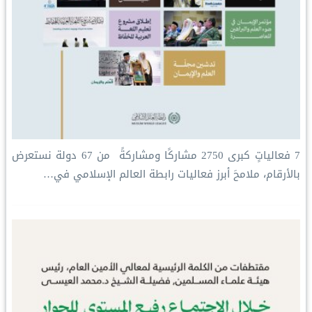
‏7 فعالياتٍ كبرى ‏2750 مشاركًا ومشاركةً ‏ من 67 دولة ‏نستعرض
بالأرقام، ملامحَ أبرز فعاليات ⁧‫رابطة العالم الإسلامي‬⁩ في…