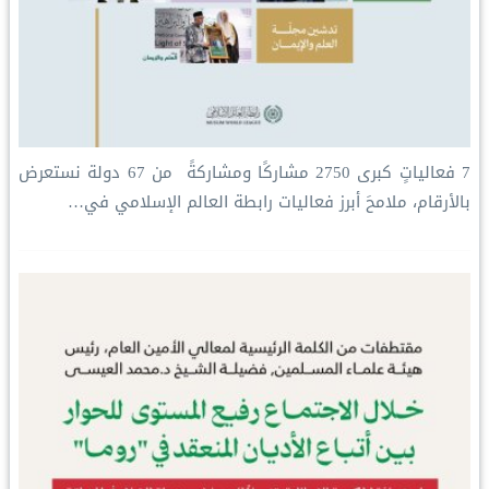
‏7 فعالياتٍ كبرى ‏2750 مشاركًا ومشاركةً ‏ من 67 دولة ‏نستعرض
بالأرقام، ملامحَ أبرز فعاليات ⁧‫رابطة العالم الإسلامي‬⁩ في…