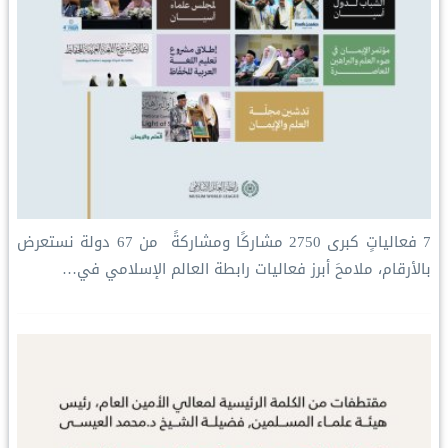
‏7 فعالياتٍ كبرى ‏2750 مشاركًا ومشاركةً ‏ من 67 دولة ‏نستعرض
بالأرقام، ملامحَ أبرز فعاليات ⁧‫رابطة العالم الإسلامي‬⁩ في…