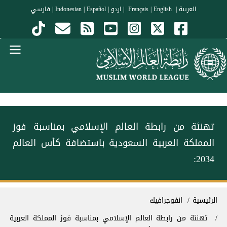
جاوز إلى المحتوى الرئيسي
العربية
|
Français
English
|
|
اردو
|
Español
|
Indonesian
|
فارسي
Menu Arabi
‏تهنئة من ⁧‫رابطة العالم الإسلامي‬⁩ بمناسبة فوز
المملكة العربية السعودية باستضافة كأس العالم
2034:
سار التنقل
الرئيسية
انفوجرافيك
‏تهنئة من ⁧‫رابطة العالم الإسلامي‬⁩ بمناسبة فوز المملكة العربية