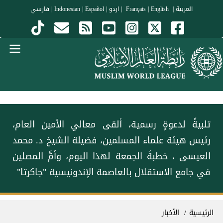
جاوز إلى المحتوى الرئيسي
العربية
|
Français
English
|
|
اردو
|
Español
|
Indonesian
|
فارسي
Menu Arabi
تلبيةً لدعوةٍ رسمية، ألقى معالي الأمين العام،
رئيس هيئة علماء المسلمين، فضيلة الشيخ د. ⁧‫محمد
العيسى‬⁩ ⁦‪‬⁩، خطبةَ الجمعة لهذا اليوم، وأمَّ المصلين
في جامع الاستقلال بالعاصمة الإندونيسية "جاكرتا"
سار التنقل
الرئيسية
الأخبار