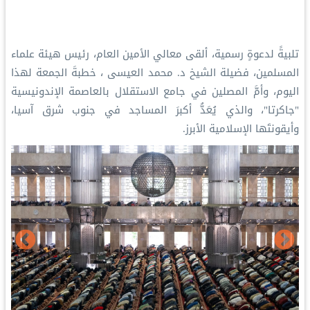
‏تلبيةً لدعوةٍ رسمية، ألقى معالي الأمين العام، رئيس هيئة علماء
المسلمين، فضيلة الشيخ د. ⁧‫محمد العيسى‬⁩ ⁦‪‬⁩، خطبةَ الجمعة لهذا
اليوم، وأمَّ المصلين في جامع الاستقلال بالعاصمة الإندونيسية
"جاكرتا"، والذي يُعَدُّ أكبرَ المساجد في جنوب شرق آسيا،
وأيقونتَها الإسلامية الأبرز.