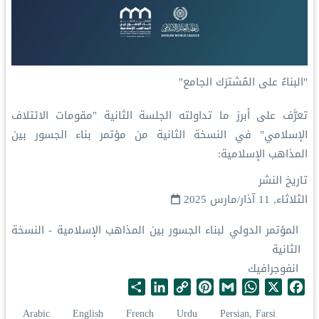
‏"البناءُ على المُشترَك الجامع"
‏تعرَّف على أبرز ما تداولته الجلسة الثانية "مقومات الائتلاف
الإسلامي" في النسخة الثانية من مؤتمر ⁧‫بناء الجسور بين
المذاهب‬⁩ الإسلامية:
تاريخ النشر
الثلاثاء, 11 آذار/مارس 2025
المؤتمر الدولي لبناء الجسور بين المذاهب الإسلامية - النسخة
الثانية
انفوجرافيك
S
L
C
P
G
W
X
F
h
i
o
i
m
h
a
Arabic
English
French
Urdu
Persian, Farsi