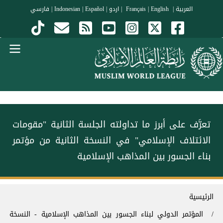
جاوز إلى المحتوى الرئيسي
العربية
|
Français
English
|
|
اردو
|
Español
|
Indonesian
|
فارسي
Menu Arabi
تعرَّف على أبرز ما تداولته الجلسة الثانية "مقومات
الائتلاف الإسلامي" في النسخة الثانية من مؤتمر
⁧‫بناء الجسور بين المذاهب‬⁩ الإسلامية
سار التنقل
الرئيسية
المؤتمر الدولي لبناء الجسور بين المذاهب الإسلامية - النسخة