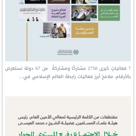
‏7 فعالياتٍ كبرى ‏2750 مشاركًا ومشاركةً ‏ من 67 دولة ‏نستعرض
بالأرقام، ملامحَ أبرز فعاليات ⁧‫رابطة العالم الإسلامي‬⁩ في…