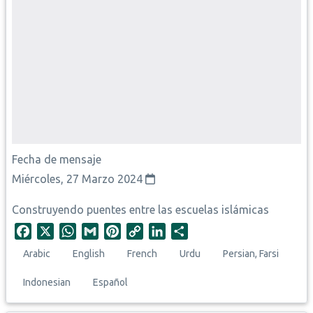
Fecha de mensaje
Miércoles, 27 Marzo 2024
Construyendo puentes entre las escuelas islámicas
F
X
W
G
P
C
L
S
a
h
m
i
o
i
h
Arabic
English
French
Urdu
Persian, Farsi
c
a
a
n
p
n
a
e
t
i
t
y
k
r
Indonesian
Español
b
s
l
e
L
e
e