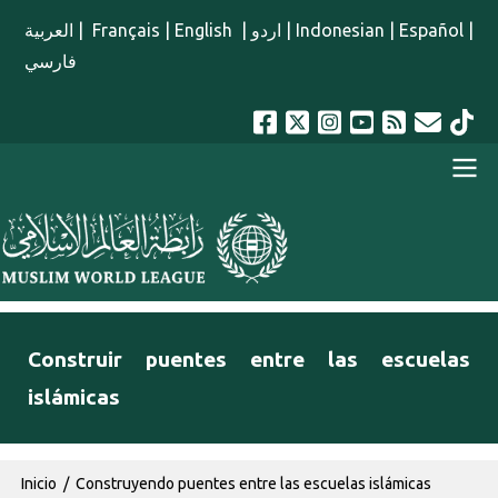
Pasar al contenido principal
العربية
|
Français
|
English
|
اردو
|
Indonesian
|
Español
|
فارسي
menu spanish
Construir puentes entre las escuelas
islámicas
Ruta de navegación
Inicio
Construyendo puentes entre las escuelas islámicas