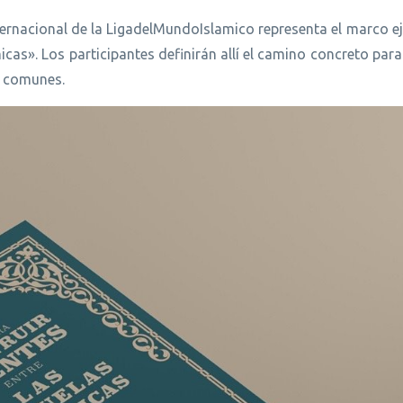
ternacional de la LigadelMundoIslamico representa el marco e
cas». Los participantes definirán allí el camino concreto par
s comunes.