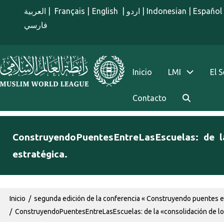
Pasar al contenido principal
العربية
|
Français
|
English
|
اردو
|
Indonesian
|
Español
فارسي
menu spanish
Inicio
LMI
El 
Contacto
ConstruyendoPuentesEntreLasEscuelas: de l
estratégica.
Ruta de navegación
Inicio
segunda edición de la conferencia « Construyendo puentes en
ConstruyendoPuentesEntreLasEscuelas: de la «consolidación de los