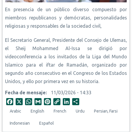
En presencia de un público diverso compuesto por
miembros republicanos y demócratas, personalidades
religiosas y responsables de la sociedad civil,
El Secretario General, Presidente del Consejo de Ulemas,
el Sheij Mohammed Al-Issa se dirigió por
videoconferencia a los invitados de la Liga del Mundo
Islamico para el iftar de Ramadán, organizado por
segundo año consecutivo en el Congreso de los Estados
Unidos, y ello por primera vez en su historia.
Fecha de mensaje
11/03/2026 - 14:33
F
X
W
G
P
C
L
S
a
h
m
i
o
i
h
Arabic
English
French
Urdu
Persian, Farsi
c
a
a
n
p
n
a
e
t
i
t
y
k
r
Indonesian
Español
b
s
l
e
L
e
e