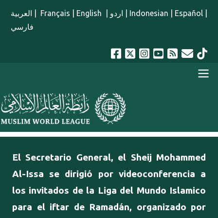
Pasar al contenido principal
العربية
|
Français
|
English
|
اردو
|
Indonesian
|
Español
|
فارسي
menu spanish
El Secretario General, el Sheij Mohammed
Al-Issa se dirigió por videoconferencia a
los invitados de la Liga del Mundo Islamico
para el iftar de Ramadán, organizado por