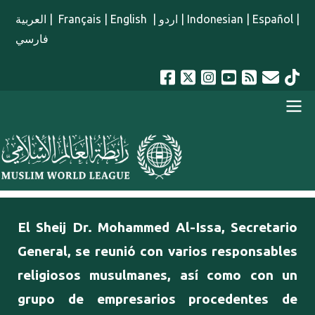
Pasar al contenido principal
العربية
|
Français
|
English
|
اردو
|
Indonesian
|
Español
|
فارسي
menu spanish
El Sheij Dr. Mohammed Al-Issa, Secretario
General, se reunió con varios responsables
religiosos musulmanes, así como con un
grupo de empresarios procedentes de