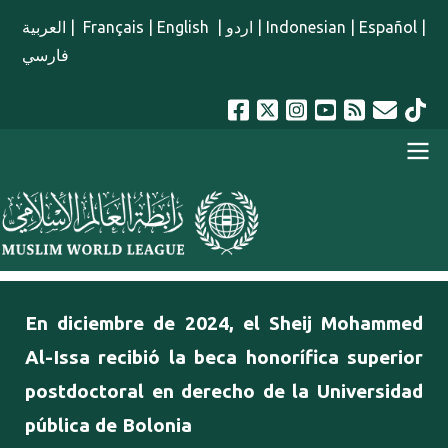
Pasar al contenido principal
العربية
|
Français
|
English
|
اردو
|
Indonesian
|
Español
|
فارسي
menu spanish
En diciembre de 2024, el Sheij Mohammed
Al-Issa recibió la beca honorífica superior
postdoctoral en derecho de la Universidad
pública de Bolonia