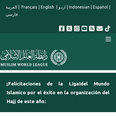
Pasar al contenido principal
العربية
|
Français
|
English
|
اردو
|
Indonesian
|
Español
|
فارسي
menu spanish
¡Felicitaciones de la LigaIdel Mundo
Islamico por el éxito en la organización del
Hajj de este año: