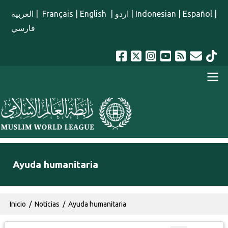
Pasar al contenido principal
العربية
|
Français
|
English
|
اردو
|
Indonesian
|
Español
|
فارسي
menu spanish
Ayuda humanitaria
Ruta de navegación
Inicio
Noticias
Ayuda humanitaria