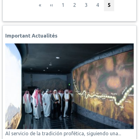
Paginación
Primera página
Página anterior
Página
Página
Página
Página
Página actua
«
‹‹
1
2
3
4
5
Important Actualités
Al servicio de la tradición profética, siguiendo una...