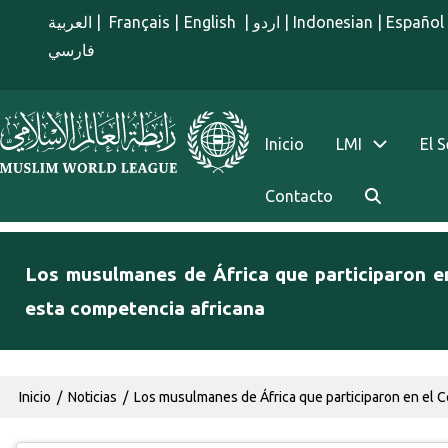
Pasar al contenido principal
العربية
|
Français
|
English
|
اردو
|
Indonesian
|
Español
فارسي
menu spanish
Inicio
LMI
El 
Contacto
Los musulmanes de África que participaron en
esta competencia africana
Ruta de navegación
Inicio
Noticias
Los musulmanes de África que participaron en el C