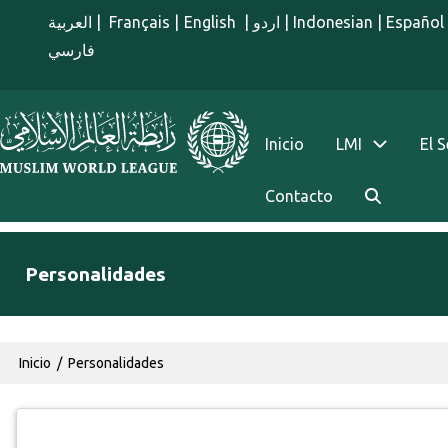
Pasar al contenido principal
العربية
|
Français
|
English
|
اردو
|
Indonesian
|
Español
فارسي
menu spanish
Inicio
LMI
El 
Contacto
Personalidades
Ruta de navegación
Inicio
Personalidades