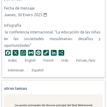
Fecha de mensaje
Jueves, 30 Enero 2025
Infografía
la conferencia internacional: “La educación de las niñas
en las sociedades musulmanas: desafíos y
oportunidades”
F
X
W
G
P
C
L
S
a
h
m
i
o
i
h
Arabic
English
French
Urdu
Persian, Farsi
c
a
a
n
p
n
a
e
t
i
t
y
k
r
Indonesian
Español
b
s
l
e
L
e
e
o
A
r
i
d
o
p
e
n
I
otros temas
k
p
s
k
n
t