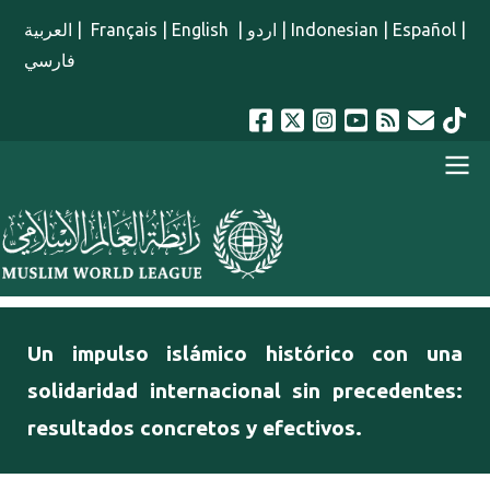
Pasar al contenido principal
العربية
|
Français
|
English
|
اردو
|
Indonesian
|
Español
|
فارسي
menu spanish
Un impulso islámico histórico con una
solidaridad internacional sin precedentes:
resultados concretos y efectivos.