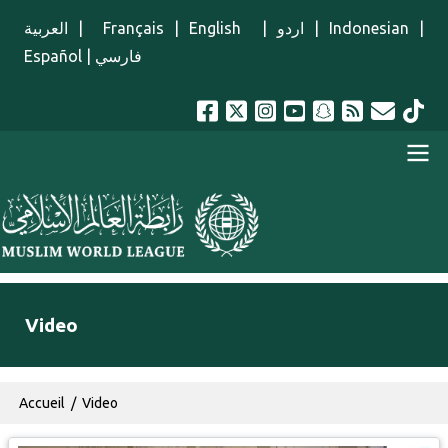
Aller au contenu principal
العربية
|
Français
|
English
|
اردو
|
Indonesian
|
Español
|
فارسي
menu french
Video
Fil d'Ariane
Accueil
Video