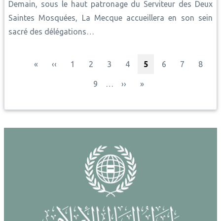
Demain, sous le haut patronage du Serviteur des Deux
Saintes Mosquées, La Mecque accueillera en son sein
sacré des délégations…
Pagination
Première page
Page précédente
Page
Page
Page
Page
Page courante
Page
Page
Page
«
‹‹
1
2
3
4
5
6
7
8
Page
Page suivante
Dernière page
9
…
››
»