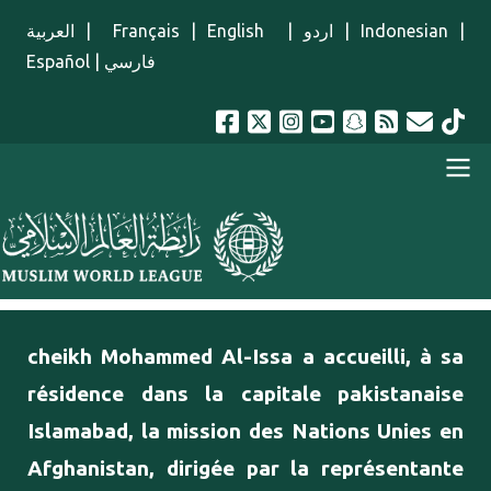
Aller au contenu principal
العربية
|
Français
|
English
|
اردو
|
Indonesian
|
Español
|
فارسي
menu french
cheikh Mohammed Al-Issa a accueilli, à sa
résidence dans la capitale pakistanaise
Islamabad, la mission des Nations Unies en
Afghanistan, dirigée par la représentante