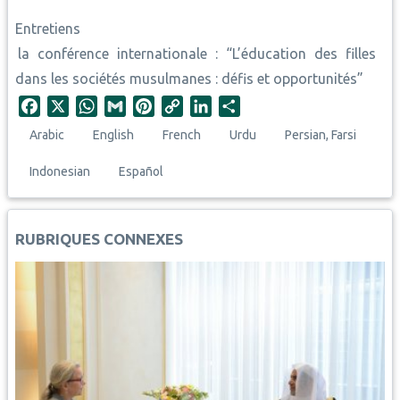
Entretiens
la conférence internationale : “L’éducation des filles
dans les sociétés musulmanes : défis et opportunités”
F
X
W
G
P
C
L
S
a
h
m
i
o
i
h
Arabic
English
French
Urdu
Persian, Farsi
c
a
a
n
p
n
a
e
t
i
t
y
k
r
Indonesian
Español
b
s
l
e
L
e
e
o
A
r
i
d
o
p
e
n
I
RUBRIQUES CONNEXES
k
p
s
k
n
t