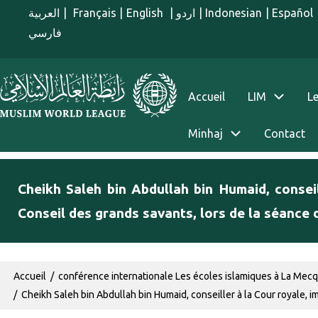
Aller au contenu principal
العربية
|
Français
|
English
|
اردو
|
Indonesian
|
Español
فارسي
menu french
Accueil
LIM
Le
Minhaj
Contact
Cheikh Saleh bin Abdullah bin Humaid, conse
Conseil des grands savants, lors de la séance 
Fil d'Ariane
Accueil
conférence internationale Les écoles islamiques à La Mec
Cheikh Saleh bin Abdullah bin Humaid, conseiller à la Cour royale