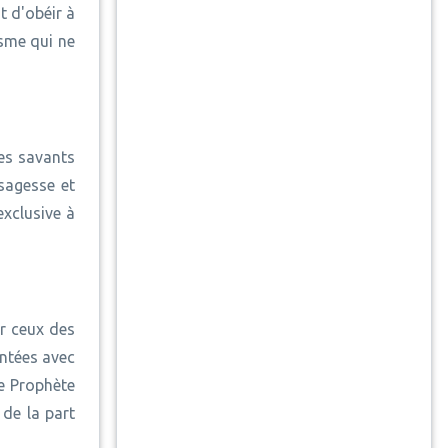
t d'obéir à
isme qui ne
Les savants
sagesse et
exclusive à
r ceux des
entées avec
re Prophète
de la part