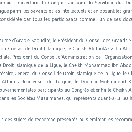
monie d'ouverture du Congrès au nom du Serviteur des De
gue parmi les savants et les intellectuels et en posant les gra
e considérée par tous les participants comme l'un de ses do
aume d'Arabie Saoudite, le Président du Conseil des Grands S
son Conseil de Droit Islamique, le Cheikh AbdoulAziz ibn Ab
diale, Président du Conseil d'Administration de l'Organisati
e Droit Islamique de la Ligue, le Cheikh Mohammad ibn Abdo
rétaire Général du Conseil de Droit Islamique de la Ligue, le C
s Affaires Religieuses de Turquie, le Docteur Mohammad 
s gouvernementales participants au Congrès et enfin le Cheik
ans les Sociétés Musulmanes, qui représenta quant-à-lui les i
ur des sujets de recherche présentés puis émirent les recom