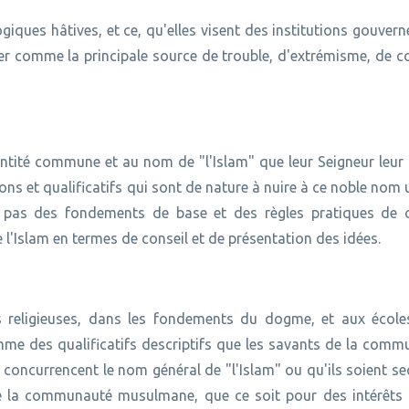
ogiques hâtives, et ce, qu'elles visent des institutions gouver
er comme la principale source de trouble, d'extrémisme, de co
dentité commune et au nom de "l'Islam" que leur Seigneur leur
ns et qualificatifs qui sont de nature à nuire à ce noble nom u
te pas des fondements de base et des règles pratiques de c
 l'Islam en termes de conseil et de présentation des idées.
ions religieuses, dans les fondements du dogme, et aux école
omme des qualificatifs descriptifs que les savants de la com
fs concurrencent le nom général de "l'Islam" ou qu'ils soient s
 la communauté musulmane, que ce soit pour des intérêts p