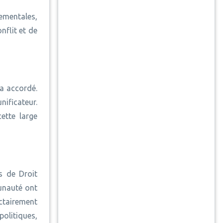
nementales,
nflit et de
 a accordé.
nificateur.
ette large
s de Droit
munauté ont
ectairement
olitiques,