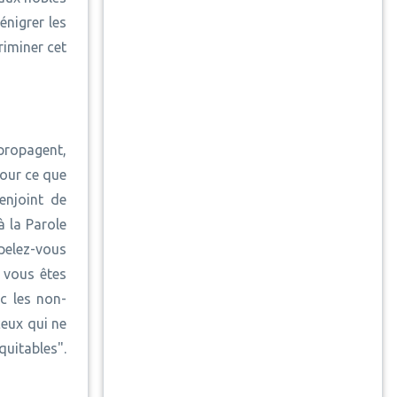
énigrer les
riminer cet
propagent,
pour ce que
enjoint de
à la Parole
pelez-vous
, vous êtes
c les non-
ceux qui ne
quitables".