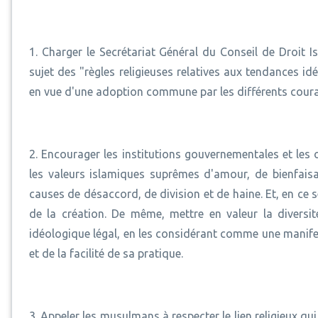
1. Charger le Secrétariat Général du Conseil de Droit
sujet des "règles religieuses relatives aux tendances i
en vue d'une adoption commune par les différents coura
2. Encourager les institutions gouvernementales et le
les valeurs islamiques suprêmes d'amour, de bienfaisa
causes de désaccord, de division et de haine. Et, en ce se
de la création. De même, mettre en valeur la diversit
idéologique légal, en les considérant comme une manifes
et de la facilité de sa pratique.
3. Appeler les musulmans à respecter le lien religieux q