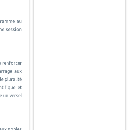
ogramme au
ine session
 renforcer
arrage aux
e pluralité
tifique et
e universel
 aux nobles