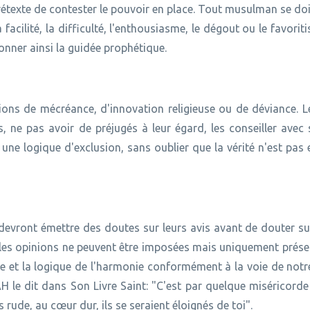
rétexte de contester le pouvoir en place. Tout musulman se doi
 facilité, la difficulté, l'enthousiasme, le dégout ou le favorit
onner ainsi la guidée prophétique.
tions de mécréance, d'innovation religieuse ou de déviance. 
 ne pas avoir de préjugés à leur égard, les conseiller avec 
 une logique d'exclusion, sans oublier que la vérité n'est pas 
devront émettre des doutes sur leurs avis avant de douter su
e les opinions ne peuvent être imposées mais uniquement prés
ue et la logique de l'harmonie conformément à la voie de not
le dit dans Son Livre Saint: "C'est par quelque miséricorde 
 rude, au cœur dur, ils se seraient éloignés de toi".