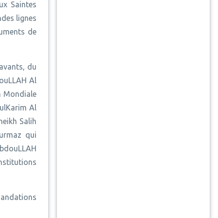
ux Saintes
ndes lignes
cuments de
avants, du
douLLAH Al
on Mondiale
ulKarim Al
heikh Salih
Kurmaz qui
h AbdouLLAH
nstitutions
mandations