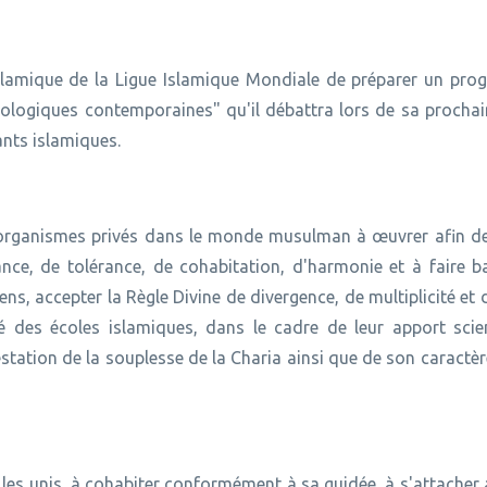
 Islamique de la Ligue Islamique Mondiale de préparer un pr
déologiques contemporaines" qu'il débattra lors de sa procha
nts islamiques.
s organismes privés dans le monde musulman à œuvrer afin de
nce, de tolérance, de cohabitation, d'harmonie et à faire b
ns, accepter la Règle Divine de divergence, de multiplicité et d
é des écoles islamiques, dans le cadre de leur apport scien
tation de la souplesse de la Charia ainsi que de son caractèr
ui les unis, à cohabiter conformément à sa guidée, à s'attacher